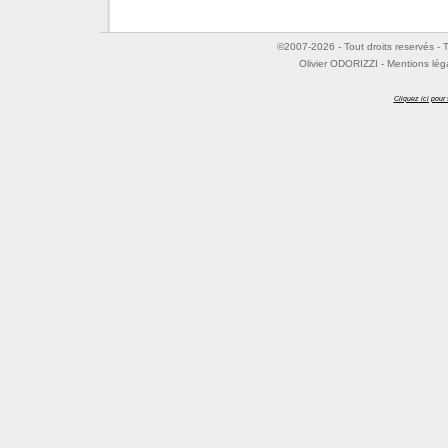
©2007-2026 - Tout droits reservés - T
Olivier ODORIZZI - Mentions lég
Cliquez ici pour