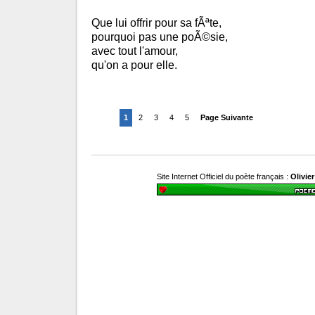
Que lui offrir pour sa fÃªte,
pourquoi pas une poÃ©sie,
avec tout l'amour,
qu'on a pour elle.
1
2
3
4
5
Page Suivante
Site Internet Officiel du poète français :
Olivie