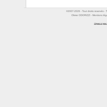
©2007-2026 - Tout droits reservés - T
Olivier ODORIZZI - Mentions lég
Cliquez ici pour